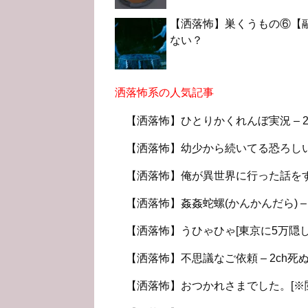
【洒落怖】巣くうもの⑥【融
ない？
洒落怖系の人気記事
【洒落怖】ひとりかくれんぼ実況 – 2
【洒落怖】幼少から続いてる恐ろしい体験
【洒落怖】俺が異世界に行った話をする 
【洒落怖】姦姦蛇螺(かんかんだら) – 
【洒落怖】うひゃひゃ[東京に5万隠し
【洒落怖】不思議なご依頼 – 2ch死
【洒落怖】おつかれさまでした。[※閲覧注意