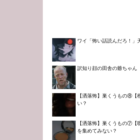
ワイ「怖い話読んだろ！」
訳知り顔の田舎の爺ちゃん
【洒落怖】巣くうもの⑧【模
い？
【洒落怖】巣くうもの⑦【呪
を集めてみない？