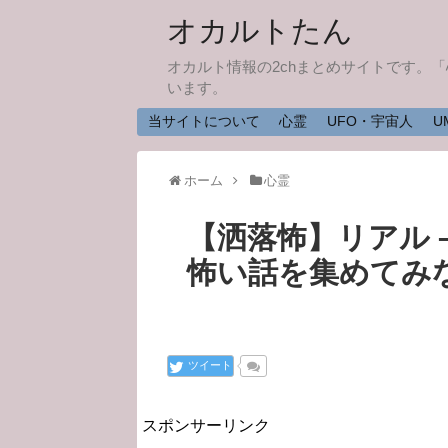
オカルトたん
オカルト情報の2chまとめサイトです。
います。
当サイトについて
心霊
UFO・宇宙人
U
ホーム
心霊
【洒落怖】リアル 
怖い話を集めてみ
ツイート
スポンサーリンク