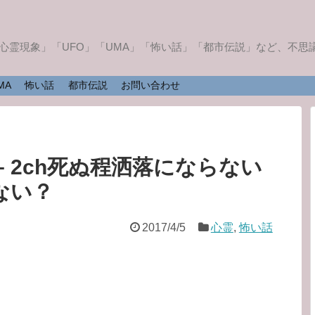
「心霊現象」「UFO」「UMA」「怖い話」「都市伝説」など、不
MA
怖い話
都市伝説
お問い合わせ
– 2ch死ぬ程洒落にならない
ない？
2017/4/5
心霊
,
怖い話