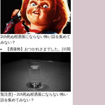
2ch死ぬ程洒落にならない怖い話を集めて
みない？
【洒落怖】おつかれさまでした。[※閲
覧注意] – 2ch死ぬ程洒落にならない怖い
話を集めてみない？