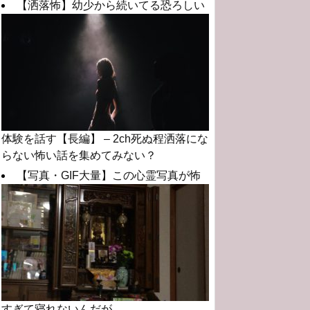
【洒落怖】幼少から続いてる恐ろしい
体験を話す【長編】 – 2ch死ぬ程洒落にな
らない怖い話を集めてみない？
【写真・GIF大量】この心霊写真が怖
すぎて寝れないんだが