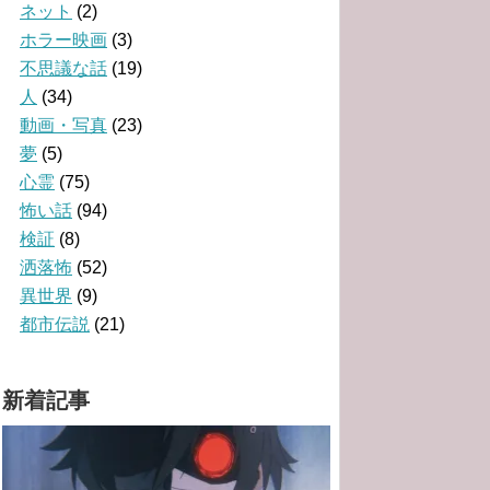
ネット
(2)
ホラー映画
(3)
不思議な話
(19)
人
(34)
動画・写真
(23)
夢
(5)
心霊
(75)
怖い話
(94)
検証
(8)
洒落怖
(52)
異世界
(9)
都市伝説
(21)
新着記事