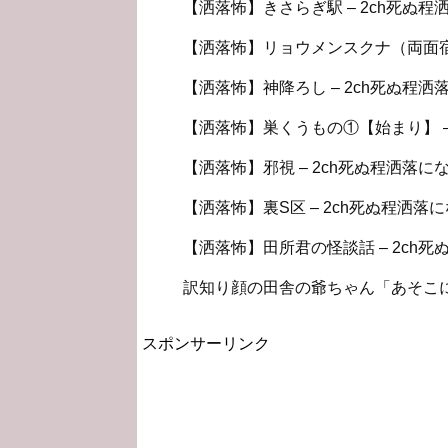
【洒落怖】きさらぎ駅 – 2ch死ぬ程
【洒落怖】リョウメンスクナ（両面宿儺）
【洒落怖】神降ろし – 2ch死ぬ程洒
【洒落怖】巣くうもの①【始まり】 – 
【洒落怖】邪視 – 2ch死ぬ程洒落に
【洒落怖】裏S区 – 2ch死ぬ程洒落に
【洒落怖】田所君の怪談話 – 2ch死
訳知り顔の田舎の爺ちゃん「あそこに
スポンサーリンク