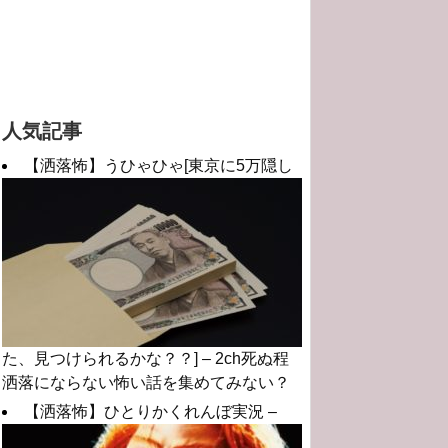
人気記事
【洒落怖】うひゃひゃ[東京に5万隠し
た、見つけられるかな？？] – 2ch死ぬ程
洒落にならない怖い話を集めてみない？
【洒落怖】ひとりかくれんぼ実況 –