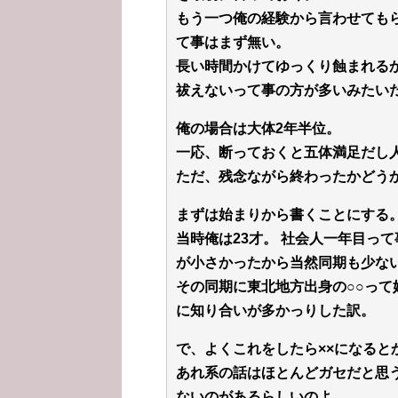
もう一つ俺の経験から言わせても
て事はまず無い。
長い時間かけてゆっくり蝕まれる
祓えないって事の方が多いみたい
俺の場合は大体2年半位。
一応、断っておくと五体満足だし
ただ、残念ながら終わったかどう
まずは始まりから書くことにする
当時俺は23才。 社会人一年目っ
が小さかったから当然同期も少な
その同期に東北地方出身の○○っ
に知り合いが多かっりした訳。
で、よくこれをしたら××になると
あれ系の話はほとんどガセだと思
ないのがあるらしいのよ。