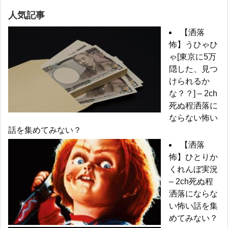
人気記事
【洒落
怖】うひゃひ
ゃ[東京に5万
隠した、見つ
けられるか
な？？] – 2ch
死ぬ程洒落に
ならない怖い
話を集めてみない？
【洒落
怖】ひとりか
くれんぼ実況
– 2ch死ぬ程
洒落にならな
い怖い話を集
めてみない？