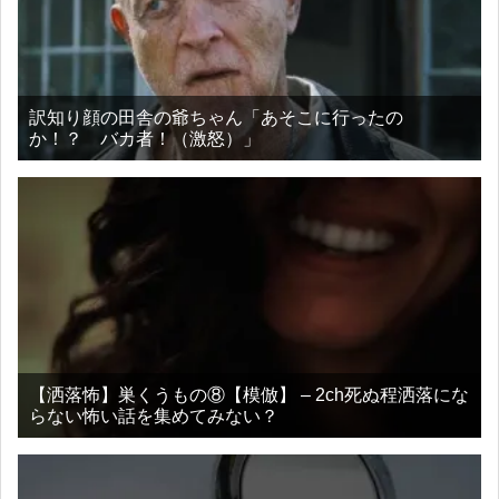
訳知り顔の田舎の爺ちゃん「あそこに行ったの
か！？ バカ者！（激怒）」
【洒落怖】巣くうもの⑧【模倣】 – 2ch死ぬ程洒落にな
らない怖い話を集めてみない？