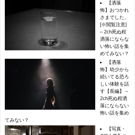
【洒落
怖】おつかれ
さまでした。
[※閲覧注意]
– 2ch死ぬ程
洒落にならな
い怖い話を集
めてみない？
【洒落
怖】幼少から
続いてる恐ろ
しい体験を話
す【長編】 –
2ch死ぬ程洒
落にならない
怖い話を集め
てみない？
【写真・