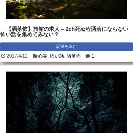
【洒落怖】旅館の求人 – 2ch死ぬ程洒落にならない
怖い話を集めてみない？
記事を読む
2017/4/12
心霊
,
怖い話
,
洒落怖
1