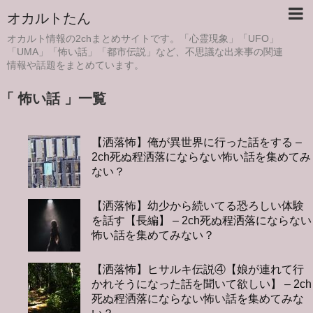
オカルトたん
オカルト情報の2chまとめサイトです。「心霊現象」「UFO」
「UMA」「怖い話」「都市伝説」など、不思議な出来事の関連
情報や話題をまとめています。
「 怖い話 」一覧
【洒落怖】俺が異世界に行った話をする –
2ch死ぬ程洒落にならない怖い話を集めてみ
ない？
【洒落怖】幼少から続いてる恐ろしい体験
を話す【長編】 – 2ch死ぬ程洒落にならない
怖い話を集めてみない？
【洒落怖】ヒサルキ伝説④【娘が連れて行
かれそうになった話を聞いて欲しい】 – 2ch
死ぬ程洒落にならない怖い話を集めてみな