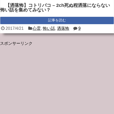
【洒落怖】コトリバコ – 2ch死ぬ程洒落にならない
怖い話を集めてみない？
記事を読む
2017/4/21
心霊
,
怖い話
,
洒落怖
9
スポンサーリンク