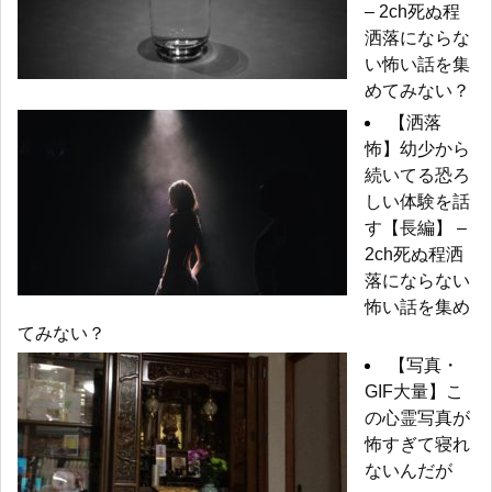
– 2ch死ぬ程
洒落にならな
い怖い話を集
めてみない？
【洒落
怖】幼少から
続いてる恐ろ
しい体験を話
す【長編】 –
2ch死ぬ程洒
落にならない
怖い話を集め
てみない？
【写真・
GIF大量】こ
の心霊写真が
怖すぎて寝れ
ないんだが