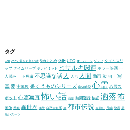
タグ
GIF
UFO
5chまとめ
タイムスリ
2ch
2chで起きた怖い話
オーパーツ
ゾンビ
ヒサルキ関連
ホラー映画
一
ップ
タイムリープ
テレビ
ネット
人
人間
不思議な話
動画・写
動画
人暮らし
不思議
人形
心霊
巣くうものシリーズ
真
夢
実体験
心霊ス
幽体離脱
怖い話
洒落怖
心霊写真
ポット
時間遡行
検証
憑依
都市伝説
異世界
画像
番組
病院
自己責任系
車
金縛り
長編
除霊
霊
黒いスーツ