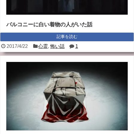
バルコニーに白い着物の人がいた話
記事を読む
2017/4/22
心霊
,
怖い話
1