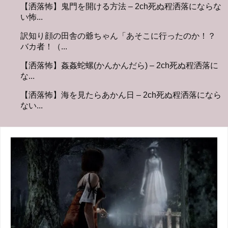
【洒落怖】鬼門を開ける方法 – 2ch死ぬ程洒落にならな
い怖...
訳知り顔の田舎の爺ちゃん「あそこに行ったのか！？
バカ者！（...
【洒落怖】姦姦蛇螺(かんかんだら) – 2ch死ぬ程洒落に
な...
【洒落怖】海を見たらあかん日 – 2ch死ぬ程洒落になら
ない...