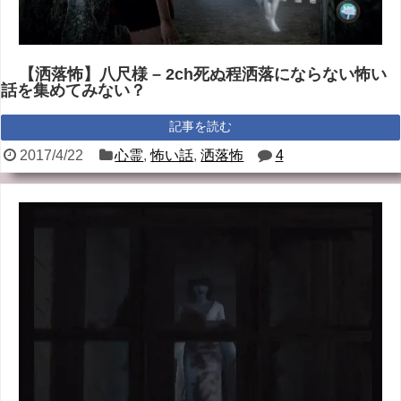
【洒落怖】八尺様 – 2ch死ぬ程洒落にならない怖い
話を集めてみない？
記事を読む
2017/4/22
心霊
,
怖い話
,
洒落怖
4