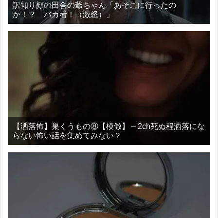
訳知り顔の田舎の爺ちゃん「あそこに行ったの
か！？ バカ者！（激怒）」
【洒落怖】巣くうもの⑧【模倣】 – 2ch死ぬ程洒落にな
らない怖い話を集めてみない？