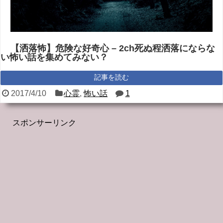
【洒落怖】危険な好奇心 – 2ch死ぬ程洒落にならな
い怖い話を集めてみない？
記事を読む
2017/4/10
心霊
,
怖い話
1
スポンサーリンク