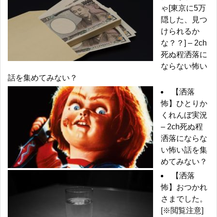
ゃ[東京に5万
隠した、見つ
けられるか
な？？] – 2ch
死ぬ程洒落に
ならない怖い
話を集めてみない？
【洒落
怖】ひとりか
くれんぼ実況
– 2ch死ぬ程
洒落にならな
い怖い話を集
めてみない？
【洒落
怖】おつかれ
さまでした。
[※閲覧注意]