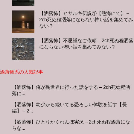
【洒落怖】ヒサルキ伝説①【熱海にて】 –
2ch死ぬ程洒落にならない怖い話を集めてみ
ない？
【洒落怖】不思議なご依頼 – 2ch死ぬ程洒落
にならない怖い話を集めてみない？
洒落怖系の人気記事
【洒落怖】俺が異世界に行った話をする – 2ch死ぬ程洒
落に...
【洒落怖】幼少から続いてる恐ろしい体験を話す【長
編】 – 2...
【洒落怖】ひとりかくれんぼ実況 – 2ch死ぬ程洒落にな
らな...