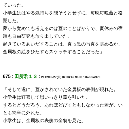
ていった。
小学生ははやる気持ちを隠そうとせずに、毎晩毎晩蓋と格
闘した。
夢から覚めても考えるのは蓋のことばかりで、夏休みの宿
題も自由研究も放り出していた。
起きているあいだすることは、真っ黒の写真を眺めるか、
金属板の絵をひたすらスケッチすることだった」
675 :
田所君１３
:
2012/05/27(日) 02:06:45.93 ID:1HnKSW970
「そして遂に、蓋がされていた金属板の表側が現れた。
小学生は狂喜して思いっきり蓋を引いた。
するとどうだろう、あれほどびくともしなかった蓋が、い
とも簡単に外れた。
小学生は、金属板の表側の全貌を見た」