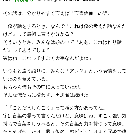
2012/05/27(日) 01:36:20.47 ID:1HnKSW970
その話は、分かりやすく言えば「言霊信仰」の話。
「僕が話をするとき、なんで『これは僕の考えた話なんだ
けど』って最初に言うか分かる？
そういうとさ、みんなは頭の中で『ああ、これは作り話
だ』って思うでしょ？
実はね、これってすごく大事なんだよね」
いつもと違う語りに、みんな「アレ？」という表情をして
いたのを覚えている。
もちろん俺もその中に入っていたが。
そんな俺たちに構わず、田所君は続けた。
「『ことだましんこう』って考え方があってね。
字は言葉の霊って書くんだけど、意味はね、すごく強い気
持ちで言葉をしゃべると、その言葉が力を持つって意味。
たとえばね、たけし君（仮名、超ビビり）はよく冗談で僕