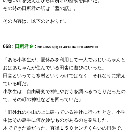
の思い出を交えながら田所君の怪談を聞いた。
その時の田所君の話は「蓋の話」。
その内容は、以下のとおりだ。
668 :
田所君９
:
2012/05/27(日) 01:43:45.34 ID:1HnKSW970
「ある小学生が、夏休みを利用して一人でおじいちゃんと
おばあちゃんが住んでいる田舎に遊びにいった。
田舎といっても寒村というわけではなく、それなりに栄え
ている町だ。
小学生は、自由研究で神社やお寺を調べるつもりだったの
で、その町の神社などを回っていた」
「町外れの小山の上に建っている神社に行ったとき、小学
生はその裏手に何か妙なものがあるのを発見した。
木でできた蓋だった。直径１５０センチくらいの円盤で、