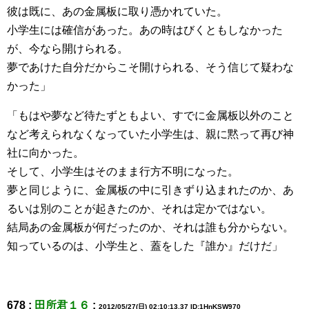
彼は既に、あの金属板に取り憑かれていた。
小学生には確信があった。あの時はびくともしなかった
が、今なら開けられる。
夢であけた自分だからこそ開けられる、そう信じて疑わな
かった」
「もはや夢など待たずともよい、すでに金属板以外のこと
など考えられなくなっていた小学生は、親に黙って再び神
社に向かった。
そして、小学生はそのまま行方不明になった。
夢と同じように、金属板の中に引きずり込まれたのか、あ
るいは別のことが起きたのか、それは定かではない。
結局あの金属板が何だったのか、それは誰も分からない。
知っているのは、小学生と、蓋をした『誰か』だけだ」
678 :
田所君１６
:
2012/05/27(日) 02:10:13.37 ID:1HnKSW970