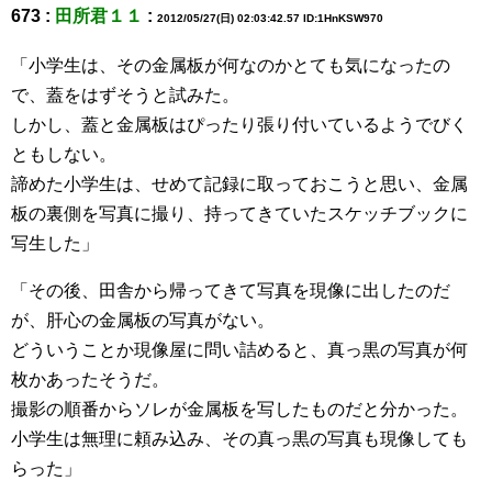
673 :
田所君１１
:
2012/05/27(日) 02:03:42.57 ID:1HnKSW970
「小学生は、その金属板が何なのかとても気になったの
で、蓋をはずそうと試みた。
しかし、蓋と金属板はぴったり張り付いているようでびく
ともしない。
諦めた小学生は、せめて記録に取っておこうと思い、金属
板の裏側を写真に撮り、持ってきていたスケッチブックに
写生した」
「その後、田舎から帰ってきて写真を現像に出したのだ
が、肝心の金属板の写真がない。
どういうことか現像屋に問い詰めると、真っ黒の写真が何
枚かあったそうだ。
撮影の順番からソレが金属板を写したものだと分かった。
小学生は無理に頼み込み、その真っ黒の写真も現像しても
らった」