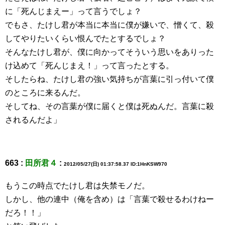
に「死んじまえー」って言うでしょ？
でもさ、たけし君が本当に本当に僕が嫌いで、憎くて、殺
してやりたいくらい恨んでたとするでしょ？
そんなたけし君が、僕に向かってそういう思いをありった
け込めて「死んじまえ！」って言ったとする。
そしたらね、たけし君の強い気持ちが言葉に引っ付いて僕
のところに来るんだ。
そしてね、その言葉が僕に届くと僕は死ぬんだ。言葉に殺
されるんだよ」
663 :
田所君４
:
2012/05/27(日) 01:37:58.37 ID:1HnKSW970
もうこの時点でたけし君は失禁モノだ。
しかし、他の連中（俺を含め）は「言葉で殺せるわけねー
だろ！！」