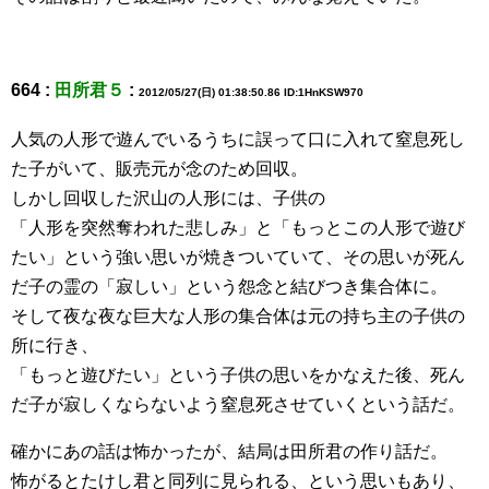
664 :
田所君５
:
2012/05/27(日) 01:38:50.86 ID:1HnKSW970
人気の人形で遊んでいるうちに誤って口に入れて窒息死し
た子がいて、販売元が念のため回収。
しかし回収した沢山の人形には、子供の
「人形を突然奪われた悲しみ」と「もっとこの人形で遊び
たい」という強い思いが焼きついていて、その思いが死ん
だ子の霊の「寂しい」という怨念と結びつき集合体に。
そして夜な夜な巨大な人形の集合体は元の持ち主の子供の
所に行き、
「もっと遊びたい」という子供の思いをかなえた後、死ん
だ子が寂しくならないよう窒息死させていくという話だ。
確かにあの話は怖かったが、結局は田所君の作り話だ。
怖がるとたけし君と同列に見られる、という思いもあり、