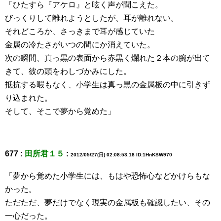
「ひたすら『アケロ』と呟く声が聞こえた。
びっくりして離れようとしたが、耳が離れない。
それどころか、さっきまで耳が感じていた
金属の冷たさがいつの間にか消えていた。
次の瞬間、真っ黒の表面から赤黒く爛れた２本の腕が出て
きて、彼の頭をわしづかみにした。
抵抗する暇もなく、小学生は真っ黒の金属板の中に引きず
り込まれた。
そして、そこで夢から覚めた」
677 :
田所君１５
:
2012/05/27(日) 02:08:53.18 ID:1HnKSW970
「夢から覚めた小学生には、もはや恐怖心などかけらもな
かった。
ただただ、夢だけでなく現実の金属板も確認したい、その
一心だった。