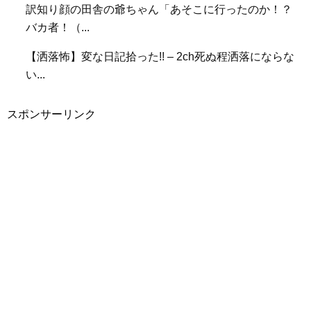
訳知り顔の田舎の爺ちゃん「あそこに行ったのか！？
バカ者！（...
【洒落怖】変な日記拾った!! – 2ch死ぬ程洒落にならな
い...
スポンサーリンク