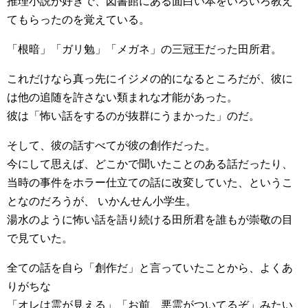
推理小説が好きで、図書館にある面白い本をいろいろ教え
てもらったのを覚えている。
「根暗」「ガリ勉」「メガネ」の三冠王だった田所君。
これだけなら真っ先にイジメの的になるところだが、彼に
は他の追随を許さない類まれな才能があった。
彼は「怖い話をするのが抜群にうまかった」のだ。
そして、彼の話すべてが彼の創作だった。
今にして思えば、どこかで聞いたことのある話だったり、
当時の事件をホラー仕立ての話に改変していた、というこ
となのだろうが、 いかんせん小学生。
湯水のように怖い話を語り続ける田所君を誰もが崇敬の目
で見ていた。
全ての話を自ら「創作だ」と言っていたことから、よくあ
りがちな
「オレは霊が見える」「お前、悪霊がついてるぞ」みたい