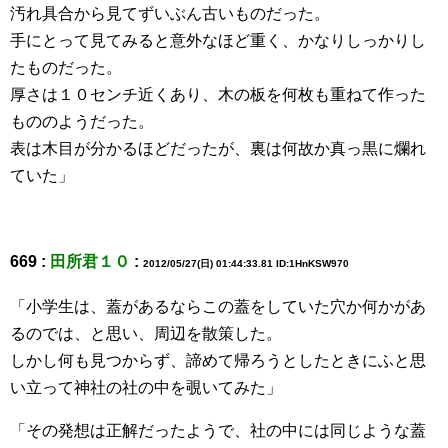
汚れ具合から見てずいぶん古いものだった。
手にとって見てみると意外なほど重く、かなりしっかりし
たものだった。
厚さは１０センチ近くあり、木の板を何枚も重ねて作った
もののようだった。
表は木目が分かるほどだったが、裏は何故か真っ黒に爛れ
ていた」
669 :
田所君１０
:
2012/05/27(日) 01:44:33.81 ID:1HnKSW970
「小学生は、蓋があるならこの蓋をしていた穴か何かがあ
るのでは、と思い、周辺を散策した。
しかし何も見つからず、諦めて帰ろうとしたときにふと思
い立って神社の社の中を覗いてみた」
「その発想は正解だったようで、社の中には同じような蓋