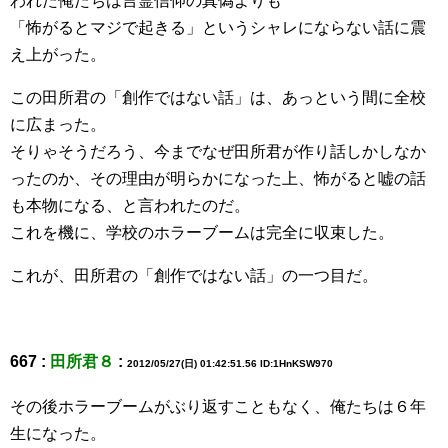
われた俺たちは言霊信仰の真偽よりも
「怖がるとマジで起きる」というシャレにならない話に震
え上がった。
この田所君の「創作ではない話」は、あっという間に全校
に広まった。
そりゃそうだろう、今までなぜ田所君が作り話しかしなか
ったのか、その理由が明らかになった上、怖がると嘘の話
も本物になる、と言われたのだ。
これを機に、学校のホラーブームは完全に収束した。
これが、田所君の「創作ではない話」の一つ目だ。
667 :
田所君８
:
2012/05/27(日) 01:42:51.56 ID:1HnKSW970
その後ホラーブームがぶり返すこともなく、俺たちは６年
生になった。