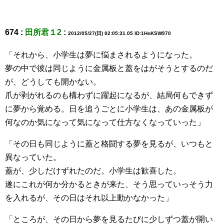
674 :
田所君１2
:
2012/05/27(日) 02:05:31.05 ID:1HnKSW970
「それから、小学生は夢に悩まされるようになった。
夢の中で彼は同じように金属板と蓋をはがそうとするのだ
が、どうしても開かない。
爪が剥がれるのも構わずに躍起になるが、結局何もできず
に夢から覚める。日を追うごとに小学生は、あの金属板が
何なのか気になって気になって仕方なくなっていった」
「その日も同じように蓋と格闘する夢を見るが、いつもと
異なっていた。
蓋が、少しだけずれたのだ。小学生は歓喜した。
遂にこれが何か分かるときが来た、そう思っていっそう力
を入れるが、その日はそれ以上動かなかった」
「ところが、その日から夢を見るたびに少しずつ蓋が開い