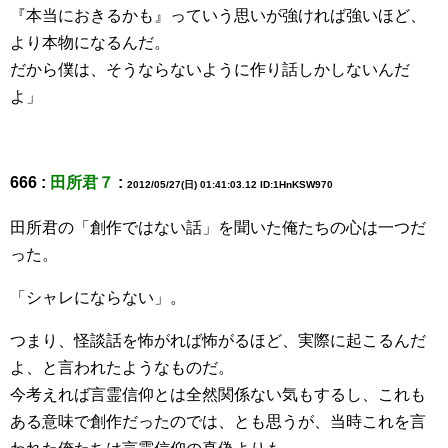
『本当におきるかも』っていう思いが強ければ強いほど、
より本物になるんだ。
だから僕は、そうならないように作り話しかしないんだ
よ」
666 :
田所君７
:
2012/05/27(日) 01:41:03.12 ID:1HnKSW970
田所君の「創作ではない話」を聞いた俺たちの心は一つだ
った。
「シャレにならない」。
つまり、怪談話を怖がれば怖がるほど、実際に起こるんだ
よ、と言われたようなものだ。
今考えれば言霊信仰とは全然関係ない気もするし、これも
ある意味で創作だったのでは、とも思うが、当時これを言