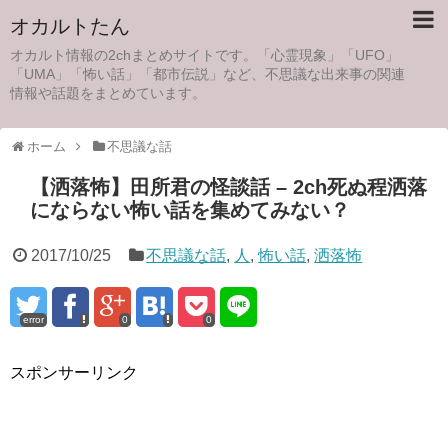
オカルトたん
オカルト情報の2chまとめサイトです。「心霊現象」「UFO」
「UMA」「怖い話」「都市伝説」など、不思議な出来事の関連
情報や話題をまとめています。
ホーム
不思議な話
【洒落怖】田所君の怪談話 – 2ch死ぬ程洒落
にならない怖い話を集めてみない？
2017/10/25
不思議な話
,
人
,
怖い話
,
洒落怖
error
0
0
スポンサーリンク